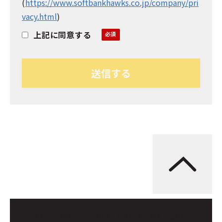
(
https://www.softbankhawks.co.jp/company/pri
vacy.html
)
上記に同意する
© Fukuoka SoftBank HAWKS All Rights 