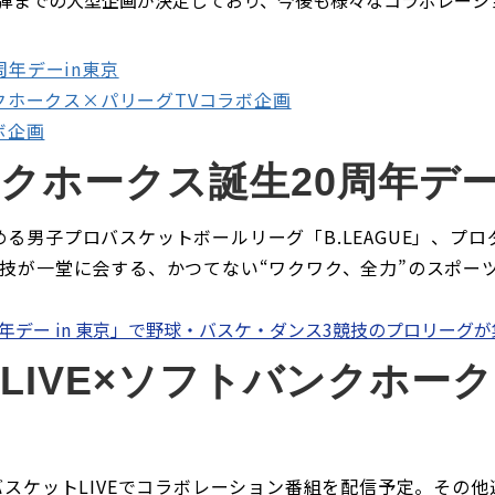
3弾までの大型企画が決定しており、今後も様々なコラボレー
周年デーin東京
ンクホークス×パリーグTVコラボ企画
ボ企画
ンクホークス誕生20周年デー
男子プロバスケットボールリーグ「B.LEAGUE」、プロダ
技が一堂に会する、かつてない“ワクワク、全力”のスポー
周年デー in 東京」で野球・バスケ・ダンス3競技のプロリーグ
LIVE×ソフトバンクホー
ouTube、バスケットLIVEでコラボレーション番組を配信予定