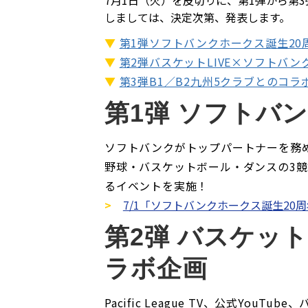
7月1日（火）を皮切りに、第1弾から第
しましては、決定次第、発表します。
▼
第1弾ソフトバンクホークス誕生20
▼
第2弾バスケットLIVE×ソフトバ
▼
第3弾B1／B2九州5クラブとのコラ
第1弾 ソフトバ
ソフトバンクがトップパートナーを務める
野球・バスケットボール・ダンスの3競
るイベントを実施！
>
7/1「ソフトバンクホークス誕生20
第2弾 バスケット
ラボ企画
Pacific League TV、公式Y