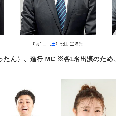
8月1日（
土
）松田 宣浩氏
たん）、進行 MC ※各1名出演のた