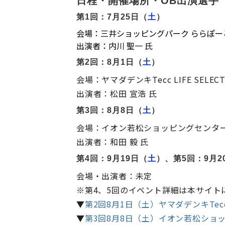
日程・開催場所・OB出演選手
第1回：7月25日（
土
）
会場：三井ショッピングパーク ららぽーと
出演者：内川 聖一 氏
第2回：8月1日（
土
）
会場：ヤマダデンキTecc LIFE SELE
出演者：松田 宣浩 氏
第3回：8月8日（
土
）
会場：イオン若松ショッピングセンター
出演者：和田 毅 氏
第4回：9月19日（
土
）、第5回：9月2
会場・出演者：未定
※第4、5回のイベント詳細は本サイト
▼
第2回8月1日（土）ヤマダデンキTecc 
▼
第3回8月8日（土）イオン若松ショ